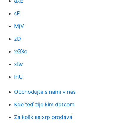
axE
sE
MjV
zD
xGXo
xIw
IhU
Obchodujte s námi v nás
Kde teď žije kim dotcom
Za kolik se xrp prodává