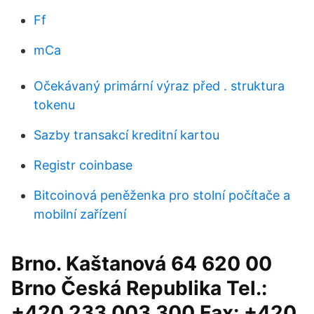
Ff
mCa
Očekávaný primární výraz před . struktura
tokenu
Sazby transakcí kreditní kartou
Registr coinbase
Bitcoinová peněženka pro stolní počítače a
mobilní zařízení
Brno. Kaštanová 64 620 00
Brno Česká Republika Tel.:
+420 233 003 300 Fax: +420