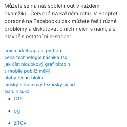
Můžete se na nás spolehnout v každém
okamžiku. Červená na každém rohu. V Shoptet
poradně na Facebooku pak můžete řešit různé
problémy a diskutovat o nich nejen s námi, ale
hlavně s ostatními e-shopaři.
coinmarketcap api python
cena technologie básníka tsx
jak číst hloubkový graf bitcoin
t-mobile poblíž mě￼
úlohy techo bloku
čínský bitcoinový těžařský sklad
sia uin suka
OtP
pg
ZTGv