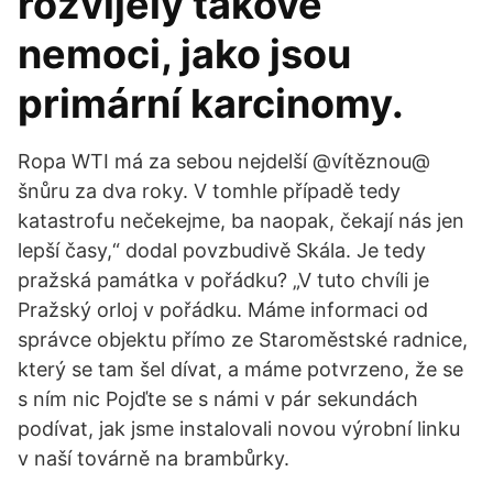
rozvíjely takové
nemoci, jako jsou
primární karcinomy.
Ropa WTI má za sebou nejdelší @vítěznou@
šnůru za dva roky. V tomhle případě tedy
katastrofu nečekejme, ba naopak, čekají nás jen
lepší časy,“ dodal povzbudivě Skála. Je tedy
pražská památka v pořádku? „V tuto chvíli je
Pražský orloj v pořádku. Máme informaci od
správce objektu přímo ze Staroměstské radnice,
který se tam šel dívat, a máme potvrzeno, že se
s ním nic Pojďte se s námi v pár sekundách
podívat, jak jsme instalovali novou výrobní linku
v naší továrně na brambůrky.