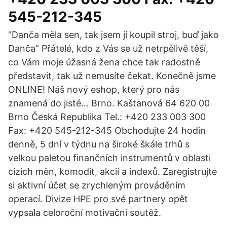
545-212-345
“Danča měla sen, tak jsem jí koupil stroj, buď jako
Danča” Přátelé, kdo z Vás se už netrpělivě těší,
co Vám moje úžasná žena chce tak radostně
představit, tak už nemusíte čekat. Konečně jsme
ONLINE! Náš nový eshop, který pro nás
znamená do jisté… Brno. Kaštanová 64 620 00
Brno Česká Republika Tel.: +420 233 003 300
Fax: +420 545-212-345 Obchodujte 24 hodin
denně, 5 dní v týdnu na široké škále trhů s
velkou paletou finančních instrumentů v oblasti
cizích měn, komodit, akcií a indexů. Zaregistrujte
si aktivní účet se zrychleným prováděním
operací. Divize HPE pro své partnery opět
vypsala celoroční motivační soutěž.