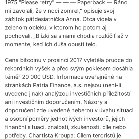
1975 "Please retry" — — — Paperback — Ráno
mi zavolali, že v noci zomrel,“ opisuje svoj
zážitok päťdesiatnička Anna. Otca videla v
zelenom obleku, v ktorom ho potom aj
pochovali. „Blízki sa s nami chodia rozlúčiť až v
momente, keď ich duša opustí telo.
Cena bitcoinu v prosinci 2017 vyletěla prudce do
rekordních výšek a před svým poklesem dosáhla
téměř 20 000 USD. Informace uveřejněné na
stránkách Patria Finance, a.s. nejsou (není-li
uvedeno jinak) analýzou investičních příležitostí
ani investičním doporučením. Názory a
doporučení zde uvedené neberou v úvahu situaci
a osobní poměry jednotlivých investorů, jejich
finanční situaci, znalosti, zkušenosti, cíle nebo
potřeby. Chartista Kroupa: Cílem teroristů je