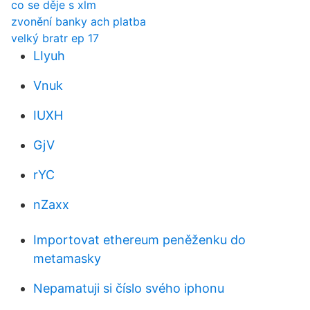
co se děje s xlm
zvonění banky ach platba
velký bratr ep 17
LIyuh
Vnuk
IUXH
GjV
rYC
nZaxx
Importovat ethereum peněženku do
metamasky
Nepamatuji si číslo svého iphonu