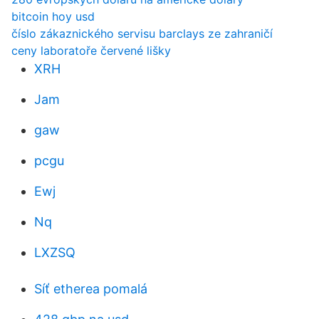
bitcoin hoy usd
číslo zákaznického servisu barclays ze zahraničí
ceny laboratoře červené lišky
XRH
Jam
gaw
pcgu
Ewj
Nq
LXZSQ
Síť etherea pomalá