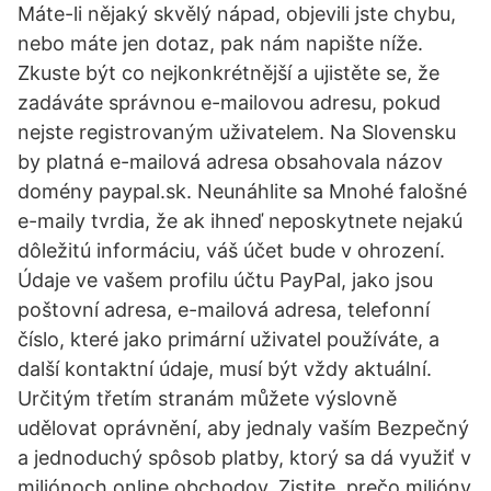
Máte-li nějaký skvělý nápad, objevili jste chybu,
nebo máte jen dotaz, pak nám napište níže.
Zkuste být co nejkonkrétnější a ujistěte se, že
zadáváte správnou e-mailovou adresu, pokud
nejste registrovaným uživatelem. Na Slovensku
by platná e-mailová adresa obsahovala názov
domény paypal.sk. Neunáhlite sa Mnohé falošné
e-maily tvrdia, že ak ihneď neposkytnete nejakú
dôležitú informáciu, váš účet bude v ohrození.
Údaje ve vašem profilu účtu PayPal, jako jsou
poštovní adresa, e-mailová adresa, telefonní
číslo, které jako primární uživatel používáte, a
další kontaktní údaje, musí být vždy aktuální.
Určitým třetím stranám můžete výslovně
udělovat oprávnění, aby jednaly vaším Bezpečný
a jednoduchý spôsob platby, ktorý sa dá využiť v
miliónoch online obchodov. Zistite, prečo milióny