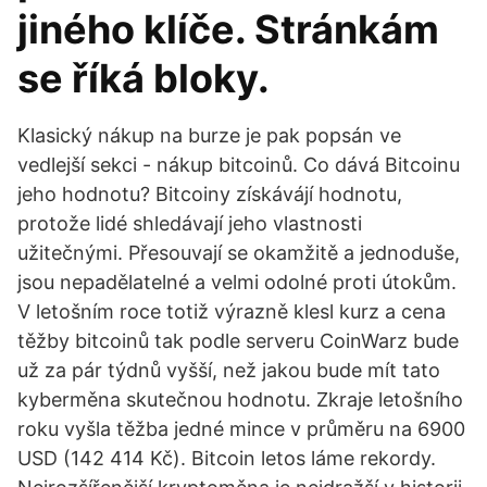
jiného klíče. Stránkám
se říká bloky.
Klasický nákup na burze je pak popsán ve
vedlejší sekci - nákup bitcoinů. Co dává Bitcoinu
jeho hodnotu? Bitcoiny získávájí hodnotu,
protože lidé shledávají jeho vlastnosti
užitečnými. Přesouvají se okamžitě a jednoduše,
jsou nepadělatelné a velmi odolné proti útokům.
V letošním roce totiž výrazně klesl kurz a cena
těžby bitcoinů tak podle serveru CoinWarz bude
už za pár týdnů vyšší, než jakou bude mít tato
kyberměna skutečnou hodnotu. Zkraje letošního
roku vyšla těžba jedné mince v průměru na 6900
USD (142 414 Kč). Bitcoin letos láme rekordy.