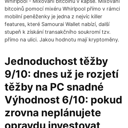
Whirlpool - Mixování bitcoinů v kapse. Mixování
bitcoinů pomocí mixéru Whirlpool přímo v rámci
mobilní peněženky je jedna z nejvíc killer
features, které Samourai Wallet nabízí, další
stupeň k získání transakčního soukromí tzv.
přímo na ulici. Jakou hodnotu mají kryptoměny.
Jednoduchost těžby
9/10: dnes už je rozjetí
těžby na PC snadné
Výhodnost 6/10: pokud
zrovna neplánujete
opravdu investovat,