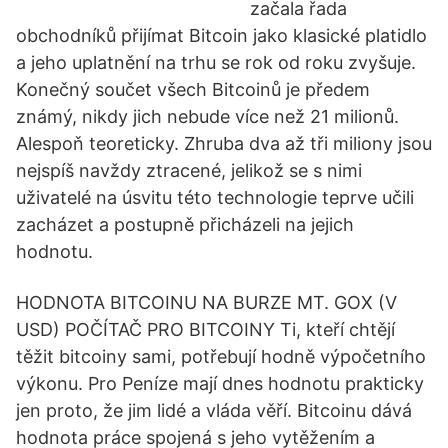
začala řada
obchodníků přijímat Bitcoin jako klasické platidlo
a jeho uplatnění na trhu se rok od roku zvyšuje.
Konečný součet všech Bitcoinů je předem
známý, nikdy jich nebude více než 21 milionů.
Alespoň teoreticky. Zhruba dva až tři miliony jsou
nejspíš navždy ztracené, jelikož se s nimi
uživatelé na úsvitu této technologie teprve učili
zacházet a postupně přicházeli na jejich
hodnotu.
HODNOTA BITCOINU NA BURZE MT. GOX (V
USD) POČÍTAČ PRO BITCOINY Ti, kteří chtějí
těžit bitcoiny sami, potřebují hodně výpočetního
výkonu. Pro Peníze mají dnes hodnotu prakticky
jen proto, že jim lidé a vláda věří. Bitcoinu dává
hodnota práce spojená s jeho vytěžením a