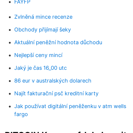
FAYFP
Zvlněná mince recenze
Obchody přijímají šeky
Aktuální peněžní hodnota důchodu
Nejlepší ceny mincí
Jaký je čas 16_00 utc
86 eur v australských dolarech
Najít fakturační psč kreditní karty
Jak používat digitální peněženku v atm wells
fargo