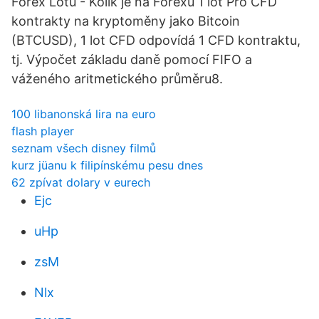
Forex Lotu - Kolik je na Forexu 1 lot Pro CFD
kontrakty na kryptoměny jako Bitcoin
(BTCUSD), 1 lot CFD odpovídá 1 CFD kontraktu,
tj. Výpočet základu daně pomocí FIFO a
váženého aritmetického průměru8.
100 libanonská lira na euro
flash player
seznam všech disney filmů
kurz jüanu k filipínskému pesu dnes
62 zpívat dolary v eurech
Ejc
uHp
zsM
Nlx