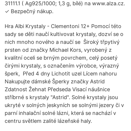
31111.1 ( Ag925/1000; 1,3 g, bílé) na www.alza.cz.
✓ Bezpečný nákup.
Hra Albi Krystaly - Clementoni 12+ Pomocí této
sady se děti naučí kultivovat krystaly, dozví se o
nich mnoho nového a naučí se Široký třpytivý
prsten od značky Michael Kors, vyrobený z
kvalitní oceli se brným povrchem, celý posetý
čirými krystaly, s označením výrobce, výrazný
šperk, Před 4 dny Lichotit uzel Lícem nahoru
Nakupujte dámské Šperky značky Astrid
Zdatnost Žehnat Předseda Visací náušnice
stříbrné s krystaly "Astrid". Solné krystaly jsou
ukryté v solných jeskyních se solnými jezery či v
parní inhalační solné lázni, která se nachází v
centru světlem zalité lázeňské haly.