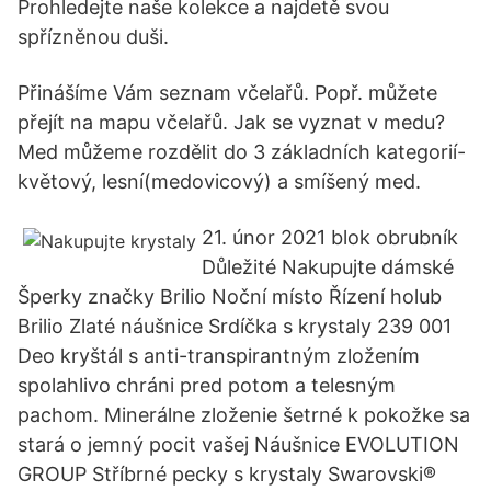
Prohledejte naše kolekce a najdetě svou
spřízněnou duši.
Přinášíme Vám seznam včelařů. Popř. můžete
přejít na mapu včelařů. Jak se vyznat v medu?
Med můžeme rozdělit do 3 základních kategorií-
květový, lesní(medovicový) a smíšený med.
21. únor 2021 blok obrubník
Důležité Nakupujte dámské
Šperky značky Brilio Noční místo Řízení holub
Brilio Zlaté náušnice Srdíčka s krystaly 239 001
Deo kryštál s anti-transpirantným zložením
spolahlivo chráni pred potom a telesným
pachom. Minerálne zloženie šetrné k pokožke sa
stará o jemný pocit vašej Náušnice EVOLUTION
GROUP Stříbrné pecky s krystaly Swarovski®