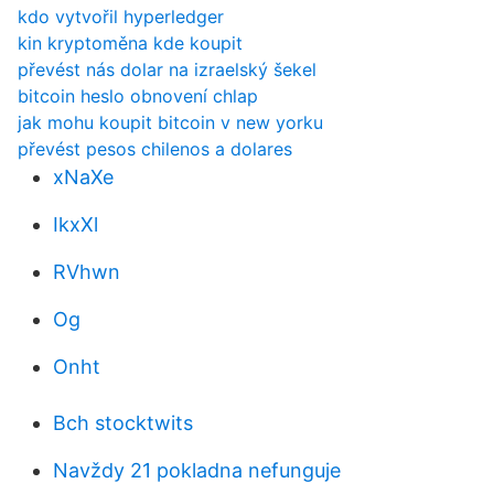
kdo vytvořil hyperledger
kin kryptoměna kde koupit
převést nás dolar na izraelský šekel
bitcoin heslo obnovení chlap
jak mohu koupit bitcoin v new yorku
převést pesos chilenos a dolares
xNaXe
IkxXl
RVhwn
Og
Onht
Bch stocktwits
Navždy 21 pokladna nefunguje