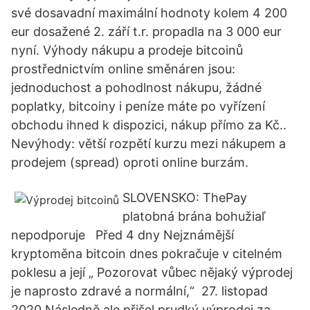
své dosavadní maximální hodnoty kolem 4 200
eur dosažené 2. září t.r. propadla na 3 000 eur
nyní. Výhody nákupu a prodeje bitcoinů
prostřednictvím online směnáren jsou:
jednoduchost a pohodlnost nákupu, žádné
poplatky, bitcoiny i peníze máte po vyřízení
obchodu ihned k dispozici, nákup přímo za Kč..
Nevýhody: větší rozpětí kurzu mezi nákupem a
prodejem (spread) oproti online burzám.
SLOVENSKO: ThePay
platobná brána bohužiaľ
nepodporuje Před 4 dny Nejznámější
kryptoměna bitcoin dnes pokračuje v citelném
poklesu a její „ Pozorovat vůbec nějaký výprodej
je naprosto zdravé a normální,“ 27. listopad
2020 Následně ale přišel prudký výprodej za