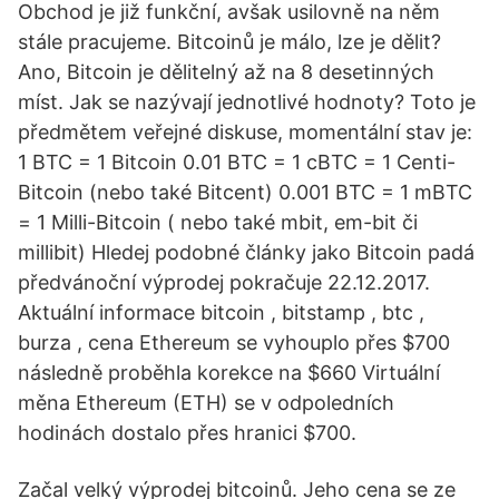
Obchod je již funkční, avšak usilovně na něm
stále pracujeme. Bitcoinů je málo, lze je dělit?
Ano, Bitcoin je dělitelný až na 8 desetinných
míst. Jak se nazývají jednotlivé hodnoty? Toto je
předmětem veřejné diskuse, momentální stav je:
1 BTC = 1 Bitcoin 0.01 BTC = 1 cBTC = 1 Centi-
Bitcoin (nebo také Bitcent) 0.001 BTC = 1 mBTC
= 1 Milli-Bitcoin ( nebo také mbit, em-bit či
millibit) Hledej podobné články jako Bitcoin padá
předvánoční výprodej pokračuje 22.12.2017.
Aktuální informace bitcoin , bitstamp , btc ,
burza , cena Ethereum se vyhouplo přes $700
následně proběhla korekce na $660 Virtuální
měna Ethereum (ETH) se v odpoledních
hodinách dostalo přes hranici $700.
Začal velký výprodej bitcoinů. Jeho cena se ze