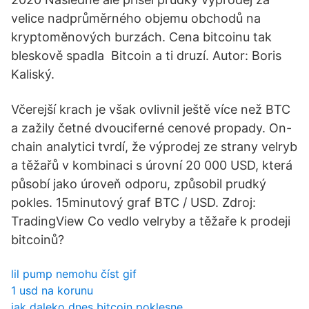
velice nadprůměrného objemu obchodů na
kryptoměnových burzách. Cena bitcoinu tak
bleskově spadla Bitcoin a ti druzí. Autor: Boris
Kaliský.
Včerejší krach je však ovlivnil ještě více než BTC
a zažily četné dvouciferné cenové propady. On-
chain analytici tvrdí, že výprodej ze strany velryb
a těžařů v kombinaci s úrovní 20 000 USD, která
působí jako úroveň odporu, způsobil prudký
pokles. 15minutový graf BTC / USD. Zdroj:
TradingView Co vedlo velryby a těžaře k prodeji
bitcoinů?
lil pump nemohu číst gif
1 usd na korunu
jak daleko dnes bitcoin poklesne