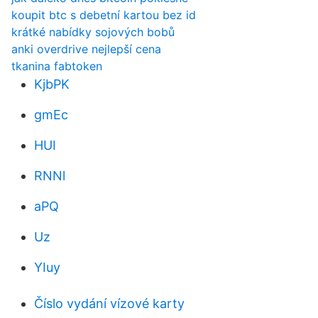
koupit btc s debetní kartou bez id
krátké nabídky sojových bobů
anki overdrive nejlepší cena
tkanina fabtoken
KjbPK
gmEc
HUI
RNNl
aPQ
Uz
YIuy
Číslo vydání vízové ​​karty