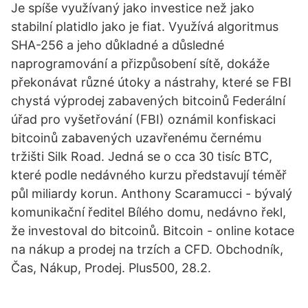
Je spíše využívaný jako investice než jako
stabilní platidlo jako je fiat. Využívá algoritmus
SHA-256 a jeho důkladné a důsledné
naprogramování a přizpůsobení sítě, dokáže
překonávat různé útoky a nástrahy, které se FBI
chystá výprodej zabavených bitcoinů Federální
úřad pro vyšetřování (FBI) oznámil konfiskaci
bitcoinů zabavených uzavřenému černému
tržišti Silk Road. Jedná se o cca 30 tisíc BTC,
které podle nedávného kurzu představují téměř
půl miliardy korun. Anthony Scaramucci - bývalý
komunikační ředitel Bílého domu, nedávno řekl,
že investoval do bitcoinů. Bitcoin - online kotace
na nákup a prodej na trzích a CFD. Obchodník,
Čas, Nákup, Prodej. Plus500, 28.2.