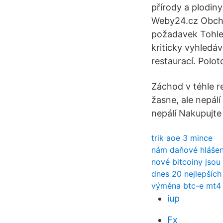
přírody a plodin
Weby24.cz Obcho
požadavek Tohle 
kriticky vyhledá
restaurací. Polot
Záchod v téhle re
žasne, ale nepálí
nepálí Nakupujte 
trik aoe 3 mince
nám daňové hlášení
nové bitcoiny jso
dnes 20 nejlepších
výměna btc-e mt4
iup
Fx