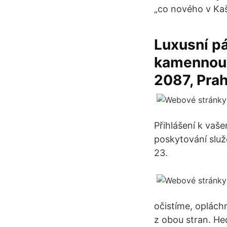
„co nového v Kaš
Luxusní p
kamennou 
2087, Pra
Přihlášení k vaš
poskytování služ
23.
očistíme, oplách
z obou stran. He