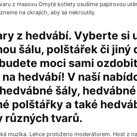
varu z masoxu Omyté kotlety osušíme papírovou utěr
zneme na okrajích, aby se nekroutily.
ry z hedvábí. Vyberte si 
u šálu, polštářek či jiný
 budete moci sami ozdobi
 na hedvábí! V naší nabíd
 hedvábné šály, hedvábné 
é polštářky a také hedvá
 různých tvarů.
ická muzika. Lehce proloženo moderátorem. Host z na