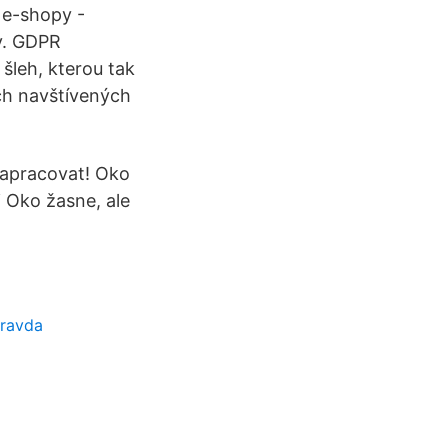
 e-shopy -
y. GDPR
šleh, kterou tak
ech navštívených
 zapracovat! Oko
i Oko žasne, ale
pravda