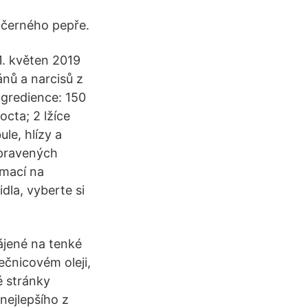
 černého pepře.
1. květen 2019
ánů a narcisů z
ngredience: 150
cta; 2 lžíce
ule, hlízy a
upravených
rmací na
dla, vyberte si
ájené na tenké
ečnicovém oleji,
é stránky
nejlepšího z