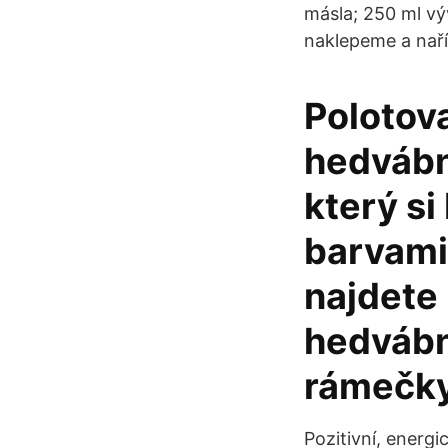
másla; 250 ml vý
naklepeme a naří
Polotova
hedvábno
který si
barvami
najdete
hedvábn
rámečky
Pozitivní, energ