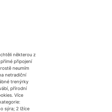
chtěli některou z
 přímé připojení
 prostě neumím
 na netradiční
vábné trenýrky
ábí, přírodní
okies. Více
kategorie:
 sýra; 2 lžíce