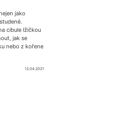
nejen jako
 studené.
a cibule lžičkou
out, jak se
íku nebo z kořene
12.04.2021