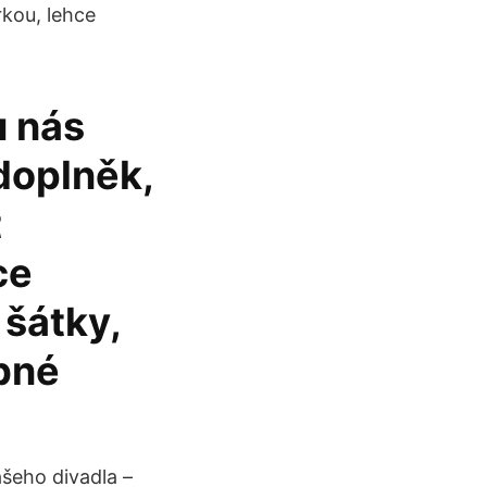
kou, lehce
u nás
 doplněk,
t
ce
šátky,
bné
šeho divadla –