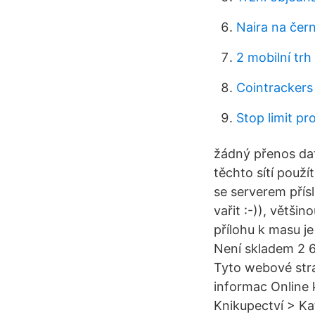
Naira na čer
2 mobilní trh
Cointrackers
Stop limit pr
žádný přenos dat
těchto sítí použí
se serverem přís
vařit :-)), větši
přílohu k masu je
Není skladem 2 6
Tyto webové strá
informac Online k
Knikupectví > Kat