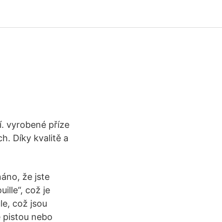
í. vyrobené příze
h. Díky kvalitě a
áno, že jste
ille“, což je
le, což jsou
é pistou nebo