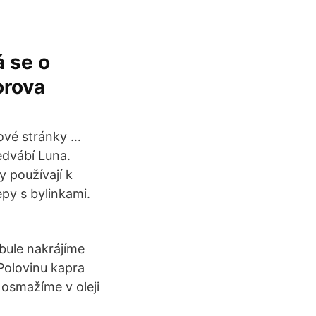
 se o
orova
ové stránky …
edvábí Luna.
 používají k
py s bylinkami.
bule nakrájíme
Polovinu kapra
osmažíme v oleji