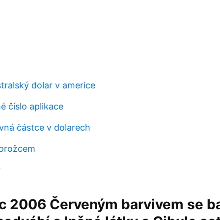
ustralský dolar v americe
 číslo aplikace
ovná částce v dolarech
norožcem
r
ec 2006 Červeným barvivem se ba