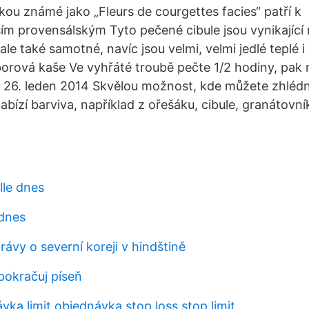
ou známé jako „Fleurs de courgettes facies“ patří k
ím provensálským Tyto pečené cibule jsou vynikající 
 ale také samotné, navíc jsou velmi, velmi jedlé teplé i
ová kaše Ve vyhřáté troubě pečte 1/2 hodiny, pak n
 26. leden 2014 Skvělou možnost, kde můžete zhlédn
abízí barviva, například z ořešáku, cibule, granátovn
lle dnes
dnes
rávy o severní koreji v hindštině
pokračuj píseň
vka limit objednávka stop loss stop limit