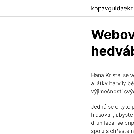
kopavguldaekr
Webové
hedvá
Hana Kristel se v
a látky barvily b
výjimečnosti svý
Jedná se o tyto 
hlasovali, abyste
druh leča, se přip
spolu s chřestem