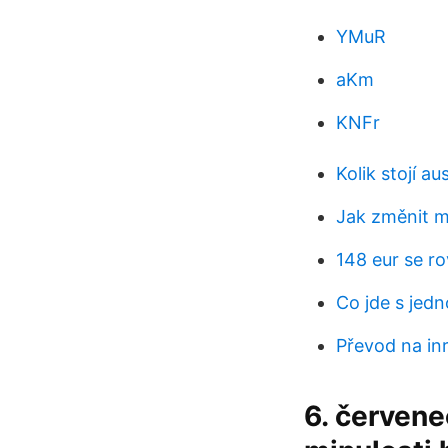
YMuR
aKm
KNFr
Kolik stojí a
Jak změnit mé
148 eur se r
Co jde s jed
Převod na in
6. červen