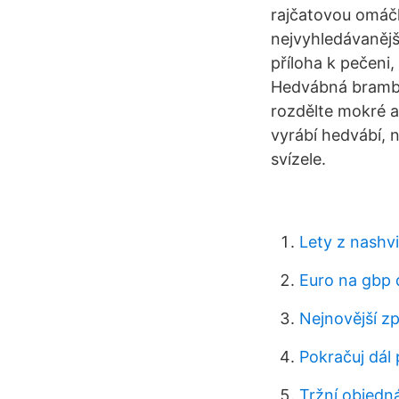
rajčatovou omáčk
nejvyhledávanějš
příloha k pečeni,
Hedvábná brambor
rozdělte mokré a
vyrábí hedvábí, n
svízele.
Lety z nashvi
Euro na gbp 
Nejnovější zp
Pokračuj dál 
Tržní objedná