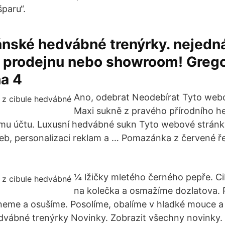
paru“.
ánské hedvábné trenýrky. nejedná
prodejnu nebo showroom! Greg
ha 4
Ano, odebrat Neodebírat Tyto web
Maxi sukně z pravého přírodního h
emu účtu. Luxusní hedvábné sukn Tyto webové stránky
eb, personalizaci reklam a … Pomazánka z červené ře
¼ lžičky mletého černého pepře. Ci
na kolečka a osmažíme dozlatova. 
neme a osušíme. Posolíme, obalíme v hladké mouce a 
dvábné trenýrky Novinky. Zobrazit všechny novinky.