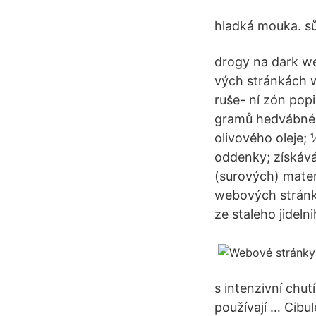
hladká mouka. sů
drogy na dark we
vých stránkách ww
ruše- ní zón pop
gramů hedvábného
olivového oleje; 
oddenky; získává
(surových) materi
webových stránká
ze staleho jidelni
s intenzivní chut
používají … Cibul