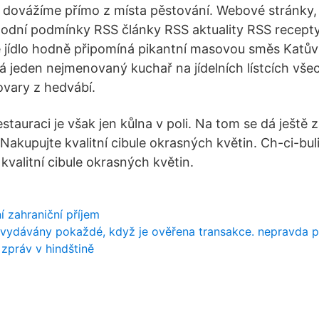
y dovážíme přímo z místa pěstování. Webové stránky,
dní podmínky RSS články RSS aktuality RSS recept
jídlo hodně připomíná pikantní masovou směs Katův 
vá jeden nejmenovaný kuchař na jídelních lístcích vš
ovary z hedvábí.
stauraci je však jen kůlna v poli. Na tom se dá ještě
 Nakupujte kvalitní cibule okrasných květin. Ch-ci-bul
kvalitní cibule okrasných květin.
 zahraniční příjem
u vydávány pokaždé, když je ověřena transakce. nepravda 
 zpráv v hindštině