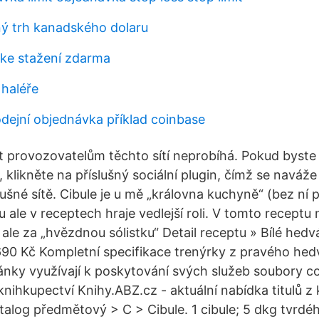
ný trh kanadského dolaru
 ke stažení zdarma
 haléře
odejní objednávka příklad coinbase
 provozovatelům těchto sítí neprobíhá. Pokud byste 
t, klikněte na příslušný sociální plugin, čímž se naváže
lušné sítě. Cibule je u mě „královna kuchyně“ (bez ní
nou ale v receptech hraje vedlejší roli. V tomto receptu
 ale za „hvězdnou sólistku“ Detail receptu » Bílé hed
90 Kč Kompletní specifikace trenýrky z pravého hedv
nky využívají k poskytování svých služeb soubory co
nihkupectví Knihy.ABZ.cz - aktuální nabídka titulů z 
alog předmětový > C > Cibule. 1 cibule; 5 dkg tvrdého