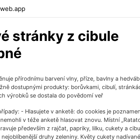
.web.app
 stránky z cibule
bné
ěnuje přírodnímu barvení vlny, příze, bavlny a hedváb
ěžně dostupnými produkty: borůvkami, cibulí, stránkác
ch výrobků se dostala do povědomí veř
případy: - Hlasujete v anketě: do cookies je poznamen
 nemohli v téže anketě hlasovat znovu. Místní „Ratatou
ravuje především z rajčat, papriky, lilku, cukety a cibu
 nejoblíbenější druhy zeleniny. Květy cukety nadívan