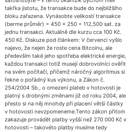
satoshi/byte – v tento okamžik bychom měli
takřka jistotu, že transakce bude do nejbližšího
bloku zařazena. Vynásobte velikostí transakce
(berme průměr) = 450 x 250 = 112,500 sat. za
jednu transakci. Aktuálně dle kurzu cca 100 Kč.
450 Kč. Diskuze pod článkem: V červenci vyšlo
najevo, že nejen že roste cena Bitcoinu, ale
především také jeho spotřeba elektrické energie,
každou transakci totiž musejí dobrovolníci ověřit
na svém počítači, přičemž náročný algoritmus si
řekne o pořádný kus výkonu, a Zákon č.
254/2004 Sb., o omezení plateb v hotovosti je
platný s drobnými změnami již od roku 2004, ale
přesto si na něj mnohdy při placení větší částky
v hotovosti nevzpomeneme.Tento zákon přitom
zakazuje provádět platby vyšší než 270 000 Kč v
hotovosti – takovéto platby musíme tedy