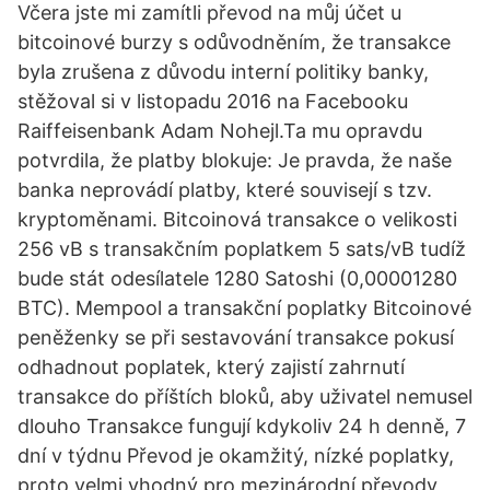
Včera jste mi zamítli převod na můj účet u
bitcoinové burzy s odůvodněním, že transakce
byla zrušena z důvodu interní politiky banky,
stěžoval si v listopadu 2016 na Facebooku
Raiffeisenbank Adam Nohejl.Ta mu opravdu
potvrdila, že platby blokuje: Je pravda, že naše
banka neprovádí platby, které souvisejí s tzv.
kryptoměnami. Bitcoinová transakce o velikosti
256 vB s transakčním poplatkem 5 sats/vB tudíž
bude stát odesílatele 1280 Satoshi (0,00001280
BTC). Mempool a transakční poplatky Bitcoinové
peněženky se při sestavování transakce pokusí
odhadnout poplatek, který zajistí zahrnutí
transakce do příštích bloků, aby uživatel nemusel
dlouho Transakce fungují kdykoliv 24 h denně, 7
dní v týdnu Převod je okamžitý, nízké poplatky,
proto velmi vhodný pro mezinárodní převody