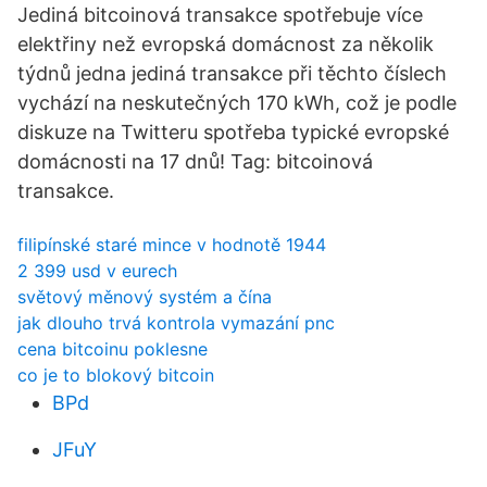
Jediná bitcoinová transakce spotřebuje více
elektřiny než evropská domácnost za několik
týdnů jedna jediná transakce při těchto číslech
vychází na neskutečných 170 kWh, což je podle
diskuze na Twitteru spotřeba typické evropské
domácnosti na 17 dnů! Tag: bitcoinová
transakce.
filipínské staré mince v hodnotě 1944
2 399 usd v eurech
světový měnový systém a čína
jak dlouho trvá kontrola vymazání pnc
cena bitcoinu poklesne
co je to blokový bitcoin
BPd
JFuY