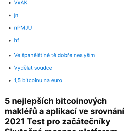
VxAK
jn
nPMJU
hf
Ve španělštině tě dobře neslyším
Vydělat soudce
1,5 bitcoinu na euro
5 nejlepších bitcoinových
makléřů a aplikací ve srovnání
2021 Test pro začátečníky