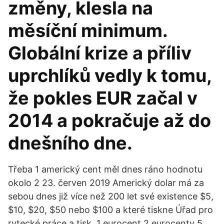
změny, klesla na
měsíční minimum.
Globální krize a příliv
uprchlíků vedly k tomu,
že pokles EUR začal v
2014 a pokračuje až do
dnešního dne.
Třeba 1 americký cent měl dnes ráno hodnotu
okolo 2 23. červen 2019 Americký dolar má za
sebou dnes již více než 200 let své existence $5,
$10, $20, $50 nebo $100 a které tiskne Úřad pro
rytecké práce a tisk 1 eurocent 2 eurocenty 5