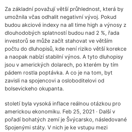
Za základní považují větší průhlednost, která by
umožnila včas odhalit negativní vývoj. Pokud
budou akciové indexy na all time high a výnosy z
dlouhodobých splatností budou nad 2 %, řada
investorů se může začít stahovat ve větším
počtu do dluhopisů, kde není riziko větší korekce
a naopak nabízí stabilní výnos. A tyto dluhopisy
jsou v amerických dolarech, po kterém by tím
pádem rostla poptávka. A co je na tom, byt
zavisli na spojencovi a osloboditelovi od
bolsevickeho okupanta.
století byla vysoká inflace reálnou otázkou pro
americkou ekonomiku. Feb 25, 2021 · Další v
pořadí bohatých zemí je Švýcarsko, následované
Spojenými státy. V nich je ke vstupu mezi