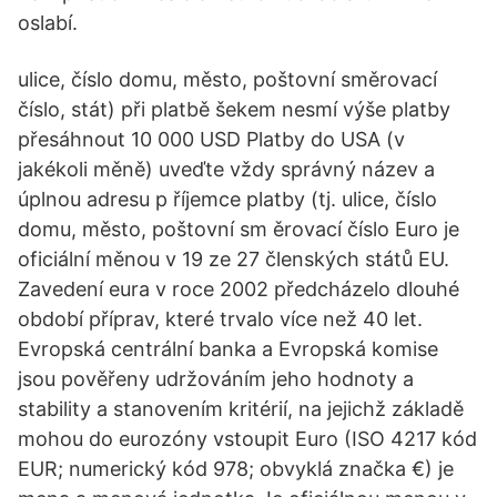
oslabí.
ulice, číslo domu, město, poštovní směrovací
číslo, stát) při platbě šekem nesmí výše platby
přesáhnout 10 000 USD Platby do USA (v
jakékoli měně) uveďte vždy správný název a
úplnou adresu p říjemce platby (tj. ulice, číslo
domu, město, poštovní sm ěrovací číslo Euro je
oficiální měnou v 19 ze 27 členských států EU.
Zavedení eura v roce 2002 předcházelo dlouhé
období příprav, které trvalo více než 40 let.
Evropská centrální banka a Evropská komise
jsou pověřeny udržováním jeho hodnoty a
stability a stanovením kritérií, na jejichž základě
mohou do eurozóny vstoupit Euro (ISO 4217 kód
EUR; numerický kód 978; obvyklá značka €) je