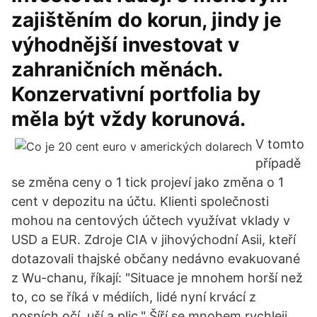
zajištěním do korun, jindy je
výhodnější investovat v
zahraničních měnách.
Konzervativní portfolia by
měla být vždy korunová.
V tomto
případě
se změna ceny o 1 tick projeví jako změna o 1
cent v depozitu na účtu. Klienti společnosti
mohou na centových účtech využívat vklady v
USD a EUR. Zdroje CIA v jihovýchodní Asii, kteří
dotazovali thajské občany nedávno evakuované
z Wu-chanu, říkají: "Situace je mnohem horší než
to, co se říká v médiích, lidé nyní krvácí z
nosních očí, uší a plic." Šíří se mnohem rychleji,