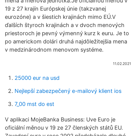
mena a menová jednotka.Je oficiálnou menou v
19 z 27 krajín Európskej únie (takzvanej
eurozóne) a v šiestich krajinách mimo EÚ.V
ďalších štyroch krajinách a v dvoch menových
priestoroch je pevný výmenný kurz k euru. Je to
po americkom dolári druhá najdôležitejšia mena
v medzinárodnom menovom systéme.
11.02.2021
25000 eur na usd
Nejlepší zabezpečený e-mailový klient ios
7_00 mst do est
V aplikaci MojeBanka Business: Uve Euro je
oficiální měnou v 19 ze 27 členských států EU.
Zavedení eura v roce 2002 předcházelo dlouhé