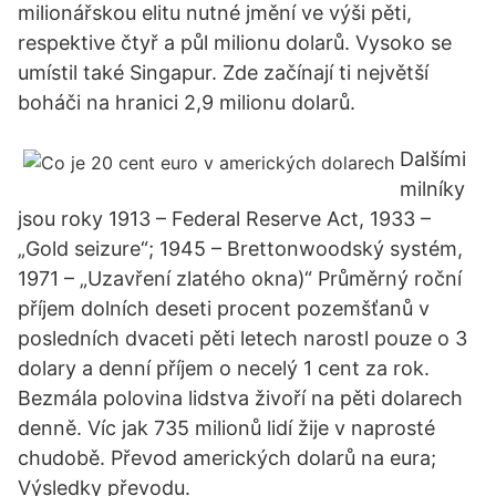
milionářskou elitu nutné jmění ve výši pěti,
respektive čtyř a půl milionu dolarů. Vysoko se
umístil také Singapur. Zde začínají ti největší
boháči na hranici 2,9 milionu dolarů.
Dalšími
milníky
jsou roky 1913 – Federal Reserve Act, 1933 –
„Gold seizure“; 1945 – Brettonwoodský systém,
1971 – „Uzavření zlatého okna)“ Průměrný roční
příjem dolních deseti procent pozemšťanů v
posledních dvaceti pěti letech narostl pouze o 3
dolary a denní příjem o necelý 1 cent za rok.
Bezmála polovina lidstva živoří na pěti dolarech
denně. Víc jak 735 milionů lidí žije v naprosté
chudobě. Převod amerických dolarů na eura;
Výsledky převodu.