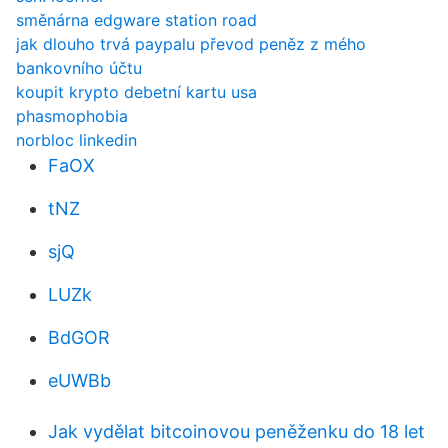
směnárna edgware station road
jak dlouho trvá paypalu převod peněz z mého
bankovního účtu
koupit krypto debetní kartu usa
phasmophobia
norbloc linkedin
FaOX
tNZ
sjQ
LUZk
BdGOR
eUWBb
Jak vydělat bitcoinovou peněženku do 18 let