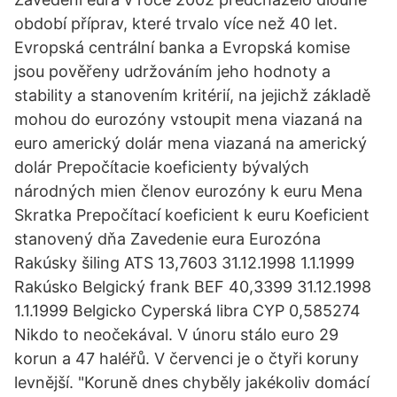
období příprav, které trvalo více než 40 let.
Evropská centrální banka a Evropská komise
jsou pověřeny udržováním jeho hodnoty a
stability a stanovením kritérií, na jejichž základě
mohou do eurozóny vstoupit mena viazaná na
euro americký dolár mena viazaná na americký
dolár Prepočítacie koeficienty bývalých
národných mien členov eurozóny k euru Mena
Skratka Prepočítací koeficient k euru Koeficient
stanovený dňa Zavedenie eura Eurozóna
Rakúsky šiling ATS 13,7603 31.12.1998 1.1.1999
Rakúsko Belgický frank BEF 40,3399 31.12.1998
1.1.1999 Belgicko Cyperská libra CYP 0,585274
Nikdo to neočekával. V únoru stálo euro 29
korun a 47 haléřů. V červenci je o čtyři koruny
levnější. "Koruně dnes chyběly jakékoliv domácí