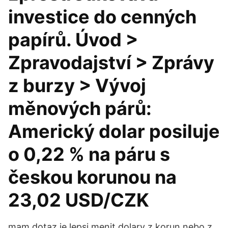
investice do cenných
papírů. Úvod >
Zpravodajství > Zprávy
z burzy > Vývoj
měnových párů:
Americký dolar posiluje
o 0,22 % na páru s
českou korunou na
23,02 USD/CZK
mam dotaz je lepsi menit dolary z korun nebo z