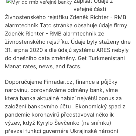
Zapísať Údaje z
veřejné části
Živnostenského rejstříku Zdeněk Richter - RMB
alarmtechnik Tato stránka obsahuje údaje firmy
Zdeněk Richter - RMB alarmtechnik ze
živnostenského rejstříku. Údaje byly staženy dne
31. srpna 2020 a dle údajú systému ARES nebyly
do dnešního data změněny. Get Turkmenistani
Manat rates, news, and facts.
Doporučujeme Finradar.cz, finance a půjčky
narovinu, porovnáváme odměny bank, víme
která banka aktuálně nabízí největší bonus za
založení bankovního účtu . Ekonomický spad z
pandemie koronavirů představoval několik
výzev, když Kyrylo Ševčenko (na snímku)
převzal funkci guvernéra Ukrajinské národní