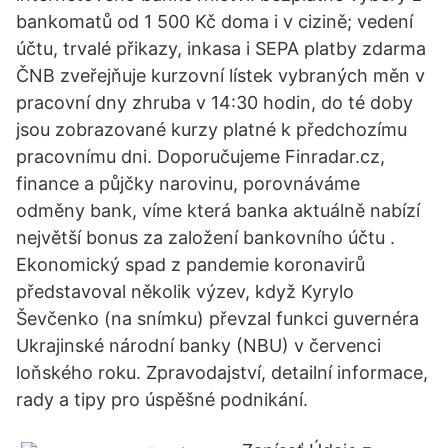
bankomatů od 1 500 Kč doma i v cizině; vedení
účtu, trvalé přikazy, inkasa i SEPA platby zdarma
ČNB zveřejňuje kurzovní lístek vybraných měn v
pracovní dny zhruba v 14:30 hodin, do té doby
jsou zobrazované kurzy platné k předchozímu
pracovnímu dni. Doporučujeme Finradar.cz,
finance a půjčky narovinu, porovnáváme
odměny bank, víme která banka aktuálně nabízí
největší bonus za založení bankovního účtu .
Ekonomický spad z pandemie koronavirů
představoval několik výzev, když Kyrylo
Ševčenko (na snímku) převzal funkci guvernéra
Ukrajinské národní banky (NBU) v červenci
loňského roku. Zpravodajství, detailní informace,
rady a tipy pro úspěšné podnikání.