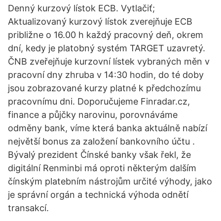
Denný kurzový lístok ECB. Vytlačiť;
Aktualizovaný kurzový lístok zverejňuje ECB
približne o 16.00 h každý pracovný deň, okrem
dní, kedy je platobný systém TARGET uzavretý.
ČNB zveřejňuje kurzovní lístek vybraných měn v
pracovní dny zhruba v 14:30 hodin, do té doby
jsou zobrazované kurzy platné k předchozímu
pracovnímu dni. Doporučujeme Finradar.cz,
finance a půjčky narovinu, porovnáváme
odměny bank, víme která banka aktuálně nabízí
největší bonus za založení bankovního účtu .
Bývalý prezident Čínské banky však řekl, že
digitální Renminbi má oproti některým dalším
čínským platebním nástrojům určité výhody, jako
je správní orgán a technická výhoda odnětí
transakcí.