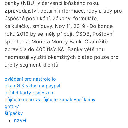
banky (NBU) v červenci loňského roku.
Zpravodajství, detailní informace, rady a tipy pro
úspěšné podnikání. Zákony, formuláře,
kalkulačky, smlouvy. Nov 11, 2019 · Do konce
roku 2019 by se měly připojit ČSOB, Poštovní
spořitelna, Moneta Money Bank. Okamžitě
zpravidla do 400 tisíc Kč "Banky většinou
neomezují využití okamžitých plateb pouze pro
určitý segment klientů.
ovládání pro nástroje io
okamžitý vklad na paypal
držitel karty psč vízum
půjčujte nebo vypůjčujte zapalovací knihy
gmt -7
štípačky
nzyHI